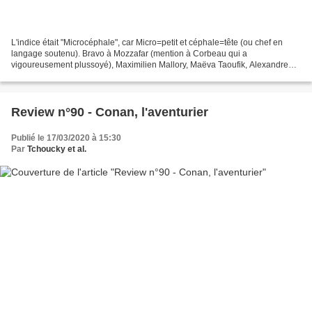
L'indice était "Microcéphale", car Micro=petit et céphale=tête (ou chef en
langage soutenu). Bravo à Mozzafar (mention à Corbeau qui a
vigoureusement plussoyé), Maximilien Mallory, Maëva Taoufik, Alexandre
Rannou et Pierre Nicaz d'avoir trouvé. On ne...
Review n°90 - Conan, l'aventurier
Publié le 17/03/2020 à 15:30
Par
Tchoucky et al.