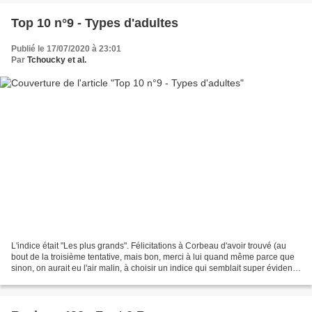
Top 10 n°9 - Types d'adultes
Publié le 17/07/2020 à 23:01
Par
Tchoucky et al.
L'indice était "Les plus grands". Félicitations à Corbeau d'avoir trouvé (au
bout de la troisième tentative, mais bon, merci à lui quand même parce que
sinon, on aurait eu l'air malin, à choisir un indice qui semblait super évident
et que personne n'a...