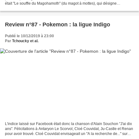
était "Le souffle du Magohamoth" (du magot à mottes), qui désigne
l'influence magique qui permet à notre...
Review n°87 - Pokemon : la ligue Indigo
Publié le 10/12/2019 à 23:00
Par
Tchoucky et al.
L'indice laissé sur Facebook était donc la chanson d'Alain Souchon "J'ai dix
ans". Félicitations à Antaryon Le Scorvol, Cloé Couvidat, Ju-Castle et Renan
pour avoir trouvé. Cloé Couvidat envisageait un "A la recherche de..." sur
Pokémon. Ce n'est pas...