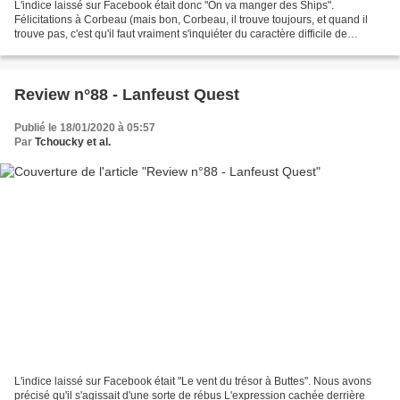
L'indice laissé sur Facebook était donc "On va manger des Ships".
Félicitations à Corbeau (mais bon, Corbeau, il trouve toujours, et quand il
trouve pas, c'est qu'il faut vraiment s'inquiéter du caractère difficile de
l'indice), Reine Thudan, Maelyna,...
Review n°88 - Lanfeust Quest
Publié le 18/01/2020 à 05:57
Par
Tchoucky et al.
L'indice laissé sur Facebook était "Le vent du trésor à Buttes". Nous avons
précisé qu'il s'agissait d'une sorte de rébus L'expression cachée derrière