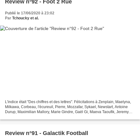
Review n°92 - Foot 2 Rue
Publié le 17/06/2020 à 23:02
Par
Tchoucky et al.
L'indice était "Des chiffres et des lettres". Félicitations à Zenplain, Maelyna,
Milkawa, Corbeau, l'écureuil, Pierre, Mozzafar, Sykael, Newstart, Antoine
Durup, Maximilian Mallory, Marie Gindre, Gaël Gi, Maeva Taoufik, Jeremy
Berner, Cédric Martin, Alexandre...
Review n°91 - Galactik Football