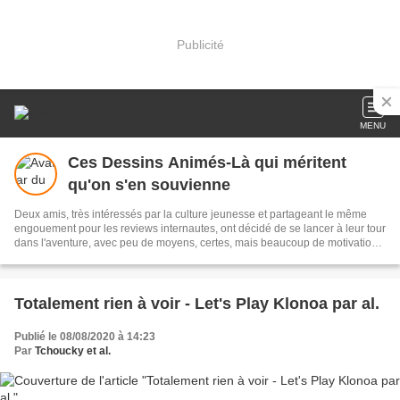
Publicité
MENU
Ces Dessins Animés-Là qui méritent
qu'on s'en souvienne
Deux amis, très intéressés par la culture jeunesse et partageant le même
engouement pour les reviews internautes, ont décidé de se lancer à leur tour
dans l'aventure, avec peu de moyens, certes, mais beaucoup de motivation,
pour faire connaître quelques oeuvres qu'ils apprécient mais qu'on a un peu
trop vite oubliées à leur goût.
Totalement rien à voir - Let's Play Klonoa par al.
Publié le 08/08/2020 à 14:23
Par
Tchoucky et al.