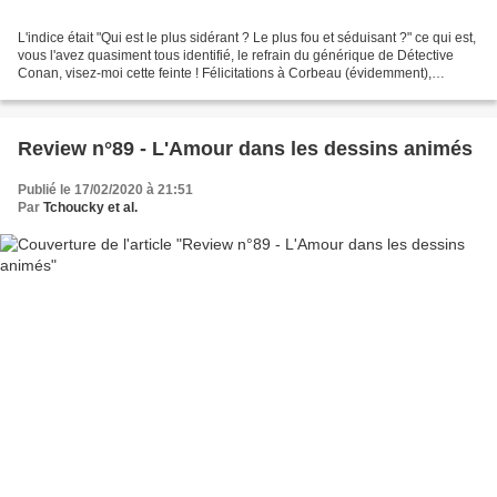
L'indice était "Qui est le plus sidérant ? Le plus fou et séduisant ?" ce qui est,
vous l'avez quasiment tous identifié, le refrain du générique de Détective
Conan, visez-moi cette feinte ! Félicitations à Corbeau (évidemment),
Michael Sichau, Pierre...
Review n°89 - L'Amour dans les dessins animés
Publié le 17/02/2020 à 21:51
Par
Tchoucky et al.