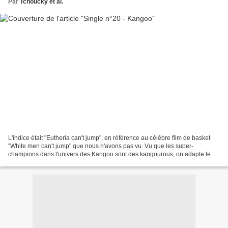
Par
Tchoucky et al.
L'indice était "Eutheria can't jump", en référence au célèbre film de basket
"White men can't jump" que nous n'avons pas vu. Vu que les super-
champions dans l'univers des Kangoo sont des kangourous, on adapte le
titre de ce film avec le clade de mammifères...