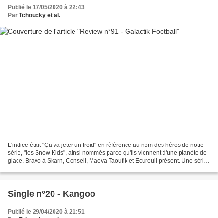
Publié le 17/05/2020 à 22:43
Par
Tchoucky et al.
L'indice était "Ça va jeter un froid" en référence au nom des héros de notre
série, "les Snow Kids", ainsi nommés parce qu'ils viennent d'une planète de
glace. Bravo à Skarn, Conseil, Maeva Taoufik et Ecureuil présent. Une série
qui nous a laissé très...
Single n°20 - Kangoo
Publié le 29/04/2020 à 21:51