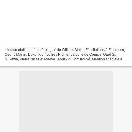
L'indice était le poème "Le tigre" de William Blake. Félicitations à Elenthorn,
Cédric Martin, Doko, Kiori,Joffrey Richter La boîte de Comics, Gaël Gi,
Milkawa, Pierre Nicaz et Maeva Taoufik qui ont trouvé. Mention spéciale à
Walter Gate et Alexandre...