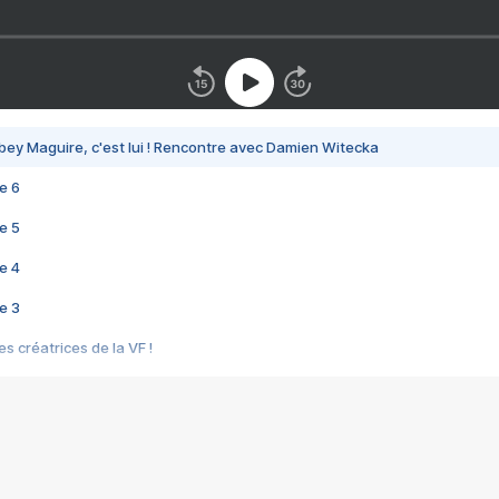
bey Maguire, c'est lui ! Rencontre avec Damien Witecka
e 6
e 5
e 4
e 3
s créatrices de la VF !
e 2
e 1
e Mektoub My Love arrive enfin ! Rencontre avec Shaïn Boumedine et Sal