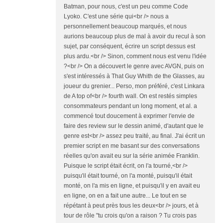
Batman, pour nous, c'est un peu comme Code
Lyoko. C'est une série qui<br /> nous a
personnellement beaucoup marqués, et nous
aurions beaucoup plus de mal à avoir du recul à son
sujet, par conséquent, écrire un script dessus est
plus ardu.<br /> Sinon, comment nous est venu l'idée
?<br /> On a découvert le genre avec AVGN, puis on
s'est intéressés à That Guy Whith de the Glasses, au
joueur du grenier... Perso, mon préféré, c'est Linkara
de A top of<br /> fourth wall. On est restés simples
consommateurs pendant un long moment, et al. a
commencé tout doucement à exprimer l'envie de
faire des review sur le dessin animé, d'autant que le
genre est<br /> assez peu traité, au final. J'ai écrit un
premier script en me basant sur des conversations
réelles qu'on avait eu sur la série animée Franklin.
Puisque le script était écrit, on l'a tourné,<br />
puisqu'il était tourné, on l'a monté, puisqu'il était
monté, on l'a mis en ligne, et puisqu'il y en avait eu
en ligne, on en a fait une autre... Le tout en se
répétant à peut près tous les deux<br /> jours, et à
tour de rôle "tu crois qu'on a raison ? Tu crois pas