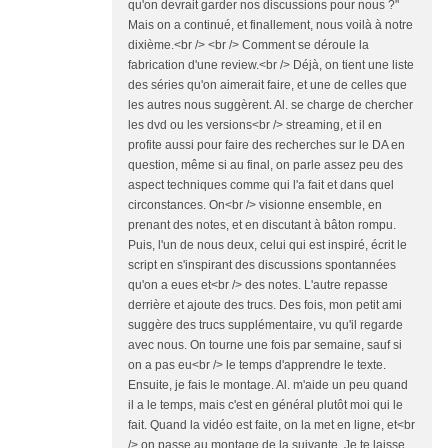
qu'on devrait garder nos discussions pour nous ?"
Mais on a continué, et finallement, nous voilà à notre
dixième.<br /> <br /> Comment se déroule la
fabrication d'une review.<br /> Déjà, on tient une liste
des séries qu'on aimerait faire, et une de celles que
les autres nous suggèrent. Al. se charge de chercher
les dvd ou les versions<br /> streaming, et il en
profite aussi pour faire des recherches sur le DA en
question, même si au final, on parle assez peu des
aspect techniques comme qui l'a fait et dans quel
circonstances. On<br /> visionne ensemble, en
prenant des notes, et en discutant à bâton rompu.
Puis, l'un de nous deux, celui qui est inspiré, écrit le
script en s'inspirant des discussions spontannées
qu'on a eues et<br /> des notes. L'autre repasse
derrière et ajoute des trucs. Des fois, mon petit ami
suggère des trucs supplémentaire, vu qu'il regarde
avec nous. On tourne une fois par semaine, sauf si
on a pas eu<br /> le temps d'apprendre le texte.
Ensuite, je fais le montage. Al. m'aide un peu quand
il a le temps, mais c'est en général plutôt moi qui le
fait. Quand la vidéo est faite, on la met en ligne, et<br
/> on passe au montage de la suivante. Je te laisse