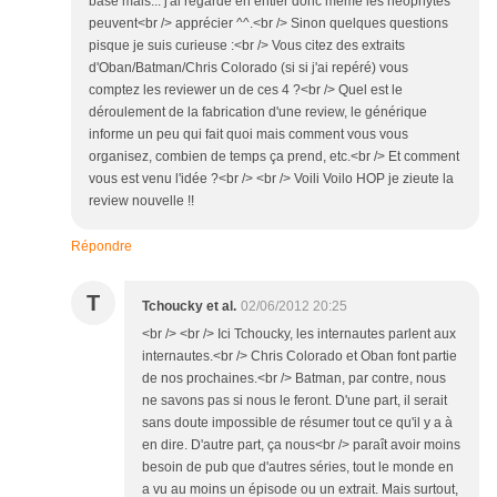
base mais... j'ai regardé en entier donc même les néophytes
peuvent<br /> apprécier ^^.<br /> Sinon quelques questions
pisque je suis curieuse :<br /> Vous citez des extraits
d'Oban/Batman/Chris Colorado (si si j'ai repéré) vous
comptez les reviewer un de ces 4 ?<br /> Quel est le
déroulement de la fabrication d'une review, le générique
informe un peu qui fait quoi mais comment vous vous
organisez, combien de temps ça prend, etc.<br /> Et comment
vous est venu l'idée ?<br /> <br /> Voili Voilo HOP je zieute la
review nouvelle !!
Répondre
T
Tchoucky et al.
02/06/2012 20:25
<br /> <br /> Ici Tchoucky, les internautes parlent aux
internautes.<br /> Chris Colorado et Oban font partie
de nos prochaines.<br /> Batman, par contre, nous
ne savons pas si nous le feront. D'une part, il serait
sans doute impossible de résumer tout ce qu'il y a à
en dire. D'autre part, ça nous<br /> paraît avoir moins
besoin de pub que d'autres séries, tout le monde en
a vu au moins un épisode ou un extrait. Mais surtout,