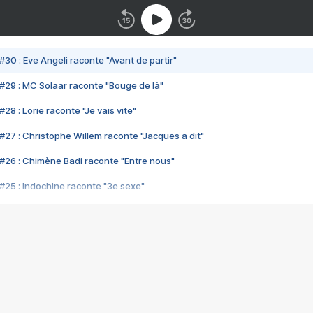
#30 : Eve Angeli raconte "Avant de partir"
#29 : MC Solaar raconte "Bouge de là"
28 : Lorie raconte "Je vais vite"
#27 : Christophe Willem raconte "Jacques a dit"
#26 : Chimène Badi raconte "Entre nous"
#25 : Indochine raconte "3e sexe"
#24 : Zaho raconte "C'est chelou"
#23 : Patrick Bruel raconte "Au café des délices"
#22 : Kyo raconte "Le chemin"
#21 : Nolwenn Leroy raconte "Cassé"
#20 : Patrick Hernandez raconte "Born to be alive"