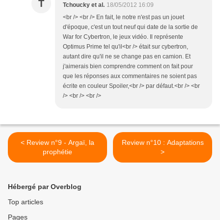
T
Tchoucky et al.
18/05/2012 16:09
<br /> <br /> En fait, le notre n'est pas un jouet
d'époque, c'est un tout neuf qui date de la sortie de
War for Cybertron, le jeux vidéo. Il représente
Optimus Prime tel qu'il<br /> était sur cybertron,
autant dire qu'il ne se change pas en camion. Et
j'aimerais bien comprendre comment on fait pour
que les réponses aux commentaires ne soient pas
écrite en couleur Spoiler,<br /> par défaut.<br /> <br
/> <br /> <br />
< Review n°9 - Argaï, la
Review n°10 : Adaptations
prophétie
>
Hébergé par Overblog
Top articles
Pages