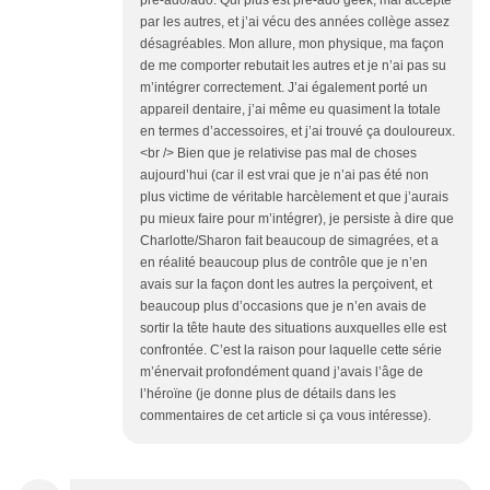
pré-ado/ado. Qui plus est pré-ado geek, mal accepté
par les autres, et j’ai vécu des années collège assez
désagréables. Mon allure, mon physique, ma façon
de me comporter rebutait les autres et je n’ai pas su
m’intégrer correctement. J’ai également porté un
appareil dentaire, j’ai même eu quasiment la totale
en termes d’accessoires, et j’ai trouvé ça douloureux.
<br /> Bien que je relativise pas mal de choses
aujourd’hui (car il est vrai que je n’ai pas été non
plus victime de véritable harcèlement et que j’aurais
pu mieux faire pour m’intégrer), je persiste à dire que
Charlotte/Sharon fait beaucoup de simagrées, et a
en réalité beaucoup plus de contrôle que je n’en
avais sur la façon dont les autres la perçoivent, et
beaucoup plus d’occasions que je n’en avais de
sortir la tête haute des situations auxquelles elle est
confrontée. C’est la raison pour laquelle cette série
m’énervait profondément quand j’avais l’âge de
l’héroïne (je donne plus de détails dans les
commentaires de cet article si ça vous intéresse).