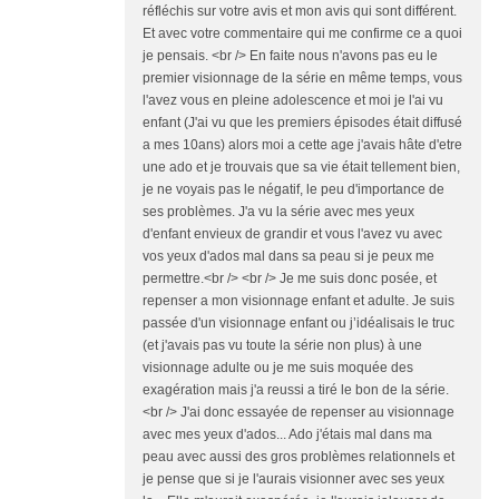
réfléchis sur votre avis et mon avis qui sont différent.
Et avec votre commentaire qui me confirme ce a quoi
je pensais. <br /> En faite nous n'avons pas eu le
premier visionnage de la série en même temps, vous
l'avez vous en pleine adolescence et moi je l'ai vu
enfant (J'ai vu que les premiers épisodes était diffusé
a mes 10ans) alors moi a cette age j'avais hâte d'etre
une ado et je trouvais que sa vie était tellement bien,
je ne voyais pas le négatif, le peu d'importance de
ses problèmes. J'a vu la série avec mes yeux
d'enfant envieux de grandir et vous l'avez vu avec
vos yeux d'ados mal dans sa peau si je peux me
permettre.<br /> <br /> Je me suis donc posée, et
repenser a mon visionnage enfant et adulte. Je suis
passée d'un visionnage enfant ou j’idéalisais le truc
(et j'avais pas vu toute la série non plus) à une
visionnage adulte ou je me suis moquée des
exagération mais j'a reussi a tiré le bon de la série.
<br /> J'ai donc essayée de repenser au visionnage
avec mes yeux d'ados... Ado j'étais mal dans ma
peau avec aussi des gros problèmes relationnels et
je pense que si je l'aurais visionner avec ses yeux