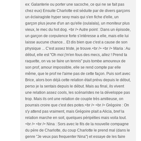
ex: Galanterie ou porter une sacoche, ce qui ne se fait pas
chez eux) Ensuite Charlotte est séduite par de divers garçons
un éclairagiste hyper sexy mais qui s'en fiche d'elle, un
garçon plus jeune d'un an qu'elle (oulalala), un moniteur plus
vieux, le mec du hot dog. <br /> Autre point : Dans un épisode,
un garçon de corpulence forte s’intéresse a elle, mais elle lui
laisse aucune chance... Et dis bien que c'est a cause de son
physique ... C'est assez triste, je trouve.<br /> <br /> Maria : Au
début, elle est "Oh moi j'm'en fous des mecs, allez ! Prend ta
raquette, on va se faire un tennis" puis tombe amoureux de
son prof, amour impossible, elle se rend compte par elle
même, que le prof ne l'aime pas de cette façon. Puis sort avec
Brice, alors bon déjà cette relation était prévu depuis le début,
perso je la sentais depuis le début. Mais au final, ils vivent
une relation assez cools, les scénaristes ne la développe pas
trop. Mais ils ont une relation de couple très amitieuse, on
pourrais croire que c'est des potes.<br /> <br /> Grégoire : On
s'y attend pas vraiment, mais Grégoire plait a Alicia, bref la
relation marche en soit, quelques péripéties mais voila tout.
<br /> <br /> Nina : Sors avec le fils de la nouvelle compagne
du père de Charlotte, du coup Charlotte le prend mal (dans le
genre "Je veux pas frequenter Nina") et essaye de les faire