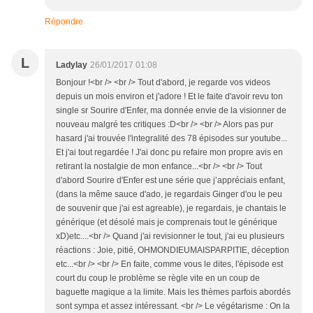
Répondre
L
Ladylay
26/01/2017 01:08
Bonjour !<br /> <br /> Tout d'abord, je regarde vos videos
depuis un mois environ et j'adore ! Et le faite d'avoir revu ton
single sr Sourire d'Enfer, ma donnée envie de la visionner de
nouveau malgré tes critiques :D<br /> <br /> Alors pas pur
hasard j'ai trouvée l'integralité des 78 épisodes sur youtube...
Et j'ai tout regardée ! J'ai donc pu refaire mon propre avis en
retirant la nostalgie de mon enfance...<br /> <br /> Tout
d'abord Sourire d'Enfer est une série que j’appréciais enfant,
(dans la même sauce d'ado, je regardais Ginger d'ou le peu
de souvenir que j'ai est agreable), je regardais, je chantais le
générique (et désolé mais je comprenais tout le générique
xD)etc....<br /> Quand j'ai revisionner le tout, j'ai eu plusieurs
réactions : Joie, pitié, OHMONDIEUMAISPARPITIE, déception
etc...<br /> <br /> En faite, comme vous le dites, l'épisode est
court du coup le problème se règle vite en un coup de
baguette magique a la limite. Mais les thèmes parfois abordés
sont sympa et assez intéressant. <br /> Le végétarisme : On la