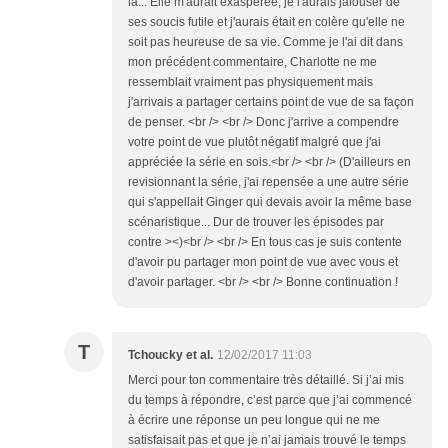
la... Elle m'aurait exaspérée, je l'aurais jalouser de
ses soucis futile et j'aurais était en colère qu'elle ne
soit pas heureuse de sa vie. Comme je l'ai dit dans
mon précédent commentaire, Charlotte ne me
ressemblait vraiment pas physiquement mais
j'arrivais a partager certains point de vue de sa façon
de penser. <br /> <br /> Donc j'arrive a compendre
votre point de vue plutôt négatif malgré que j'ai
appréciée la série en sois.<br /> <br /> (D'ailleurs en
revisionnant la série, j'ai repensée a une autre série
qui s'appellait Ginger qui devais avoir la même base
scénaristique... Dur de trouver les épisodes par
contre ><)<br /> <br /> En tous cas je suis contente
d'avoir pu partager mon point de vue avec vous et
d'avoir partager. <br /> <br /> Bonne continuation !
T
Tchoucky et al.
12/02/2017 11:03
Merci pour ton commentaire très détaillé. Si j’ai mis
du temps à répondre, c’est parce que j’ai commencé
à écrire une réponse un peu longue qui ne me
satisfaisait pas et que je n’ai jamais trouvé le temps