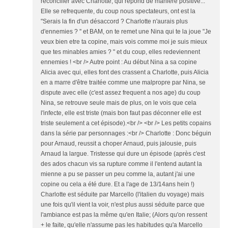
réconcilier avec Charlotte; qui répond de manière positive...
Elle se refrequente, du coup nous spectateurs, ont est la
"Serais la fin d'un désaccord ? Charlotte n'aurais plus
d'ennemies ? '' et BAM, on te remet une Nina qui te la joue "Je
veux bien etre ta copine, mais vois comme moi je suis mieux
que tes minables amies ? " et du coup, elles redeviennent
ennemies ! <br /> Autre point : Au début Nina a sa copine
Alicia avec qui, elles font des crassent a Charlotte, puis Alicia
en a marre d'être traitée comme une malpropre par Nina, se
dispute avec elle (c'est assez frequent a nos age) du coup
Nina, se retrouve seule mais de plus, on le vois que cela
l'infecte, elle est triste (mais bon faut pas déconner elle est
triste seulement a cet épisode).<br /> <br /> Les petits copains
dans la série par personnages :<br /> Charlotte : Donc béguin
pour Arnaud, reussit a choper Arnaud, puis jalousie, puis
Arnaud la largue. Tristesse qui dure un épisode (après c'est
des ados chacun vis sa rupture comme il l'entend autant la
mienne a pu se passer un peu comme la, autant j'ai une
copine ou cela a été dure. Et a l'age de 13/14ans hein !)
Charlotte est séduite par Marcello (l'italien du voyage) mais
une fois qu'il vient la voir, n'est plus aussi séduite parce que
l'ambiance est pas la même qu'en Italie; (Alors qu'on ressent
+ le faite, qu'elle n'assume pas les habitudes qu'a Marcello