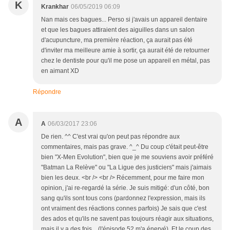
K
Krankhar
06/05/2019 06:09
Nan mais ces bagues... Perso si j'avais un appareil dentaire
et que les bagues attiraient des aiguilles dans un salon
d'acupuncture, ma première réaction, ça aurait pas été
d'inviter ma meilleure amie à sortir, ça aurait été de retourner
chez le dentiste pour qu'il me pose un appareil en métal, pas
en aimant XD
Répondre
A
A
06/03/2017 23:06
De rien. ^^ C'est vrai qu'on peut pas répondre aux
commentaires, mais pas grave. ^_^ Du coup c'était peut-être
bien "X-Men Evolution", bien que je me souviens avoir préféré
"Batman La Relève" ou "La Ligue des justiciers" mais j'aimais
bien les deux. <br /> <br /> Récemment, pour me faire mon
opinion, j'ai re-regardé la série. Je suis mitigé: d'un côté, bon
sang qu'ils sont tous cons (pardonnez l'expression, mais ils
ont vraiment des réactions connes parfois) Je sais que c'est
des ados et qu'ils ne savent pas toujours réagir aux situations,
mais il y a des fois... (l'épisode 52 m'a énervé). Et le coup des