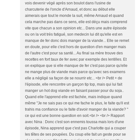
vois devenir végé après son boulot dans l'usine de
charcuterie de l'oncle d'Arnaud, et donc au début elle
aimerais que tout le monde la suit, même Arnaud et quand
cela marche pas dans ce sens, elle est déçu mais comprend
vite que chacun a son opinion etc... Dans une autre épisode
ou on la voit très fatigué, son medecin lui dit qu'elle est en
manque de fer donc dois manger de la viande... Elle se remet
en doute, pour elle c'est hors de question d'en manger mais
de l'autre c'est pour sa santé... Au final sa mère trouve des
recettes en fort taux de fer avec par exemple des lentilles. Et
on explique que si elle manque de fer c'est pas parce qu'elle
ne mange plus de viande mais parce qu'avec ses examens
elle a négligé sa façon de se nourrir etc... <br /> Petit + de
l'épisode, elle rencontre un garçon tip top, mais qui lui fait
manger un hot dog viande en faisant passer pour du soja..
Quand elle l'apprend elle est fachée, mais indique quand
même "Je ne sais pas ce qui me fache le plus, le faite qu'il est
trahis ma confiance ou le faite d'avoir manger de la viande? "
ce qui est une bonne question en soit.<br /> <br /> Rapport
avec Nina : Donc c'est son ennemis toussa mais lors d'une
épisode, Nina apprend que c'est pas Charlotte qui a couper
les têtes de ses poupées. Du coup elle fait un geste pour se