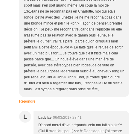
sport mais s'en sort quand même. Du coup la moi de
13/14ans ne se reconnait pas en Charlotte, moi qui étais
ronde, petite avec des lunettes, je ne me reconnait pas dans
une blonde mince et joli fille,<br /> Façon de penser, prendre
décision : Je peux me reconnaitre, car dans l'épisode ou elle
n'assume pas sa relation avec le gamin plus jeune, elle
préfère le quitter; J'ai fais pareil parce qu'on critiquais mon
petit ami a cette époque.<br /> Le faite qu'elle refuse de sortir
avec un mec plus fort.... Je trouve que c'est triste mais cela
passe parce que... On nous élève dans une manière de
pensée, avec des stéreotypes bien rodés, de ce faite on
préfère le beau gosse legerement musclé au cheveux long un
peu rebel etc..<br /> <br /> <br /> Bref, je trouve que Sourire
d'Enfer est bien a regarder une fois, C'est pas le DA du siecle
mais il est sympa a regardr, sans prise de tête,
Répondre
L
Ladylay
06/03/2017 23:41
D'abord merci d'avoir répondu cela ma fait plaisir ^^
(Oui il m'en faut peu !)<br /> Donc depuis j'ai encore