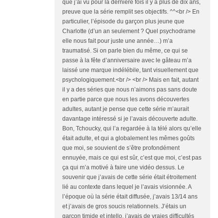
que j’ai vu pour la dernière fois il y a plus de dix ans,
preuve que la série remplit ses objectifs. ^^<br /> En
particulier, l’épisode du garçon plus jeune que
Charlotte (d’un an seulement ? Quel psychodrame
elle nous fait pour juste une année…) m’a
traumatisé. Si on parle bien du même, ce qui se
passe à la fête d’anniversaire avec le gâteau m’a
laissé une marque indélébile, tant visuellement que
psychologiquement.<br /> <br /> Mais en fait, autant
il y a des séries que nous n’aimons pas sans doute
en partie parce que nous les avons découvertes
adultes, autant je pense que cette série m’aurait
davantage intéressé si je l’avais découverte adulte.
Bon, Tchoucky, qui l’a regardée à la télé alors qu’elle
était adulte, et qui a globalement les mêmes goûts
que moi, se souvient de s’être profondément
ennuyée, mais ce qui est sûr, c’est que moi, c’est pas
ça qui m’a motivé à faire une vidéo dessus. Le
souvenir que j’avais de cette série était étroitement
lié au contexte dans lequel je l’avais visionnée. A
l’époque où la série était diffusée, j’avais 13/14 ans
et j’avais de gros soucis relationnels. J’étais un
garçon timide et intello, j’avais de vraies difficultés