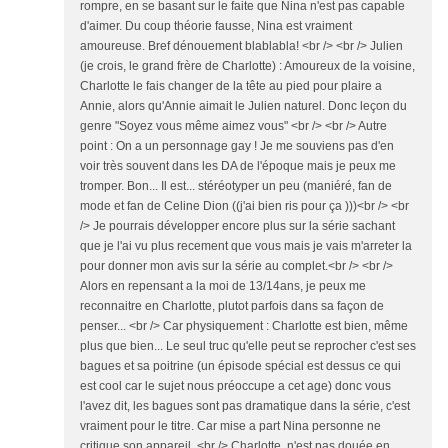
rompre, en se basant sur le faite que Nina n'est pas capable
d'aimer. Du coup théorie fausse, Nina est vraiment
amoureuse. Bref dénouement blablabla! <br /> <br /> Julien
(je crois, le grand frère de Charlotte) : Amoureux de la voisine,
Charlotte le fais changer de la tête au pied pour plaire a
Annie, alors qu'Annie aimait le Julien naturel. Donc leçon du
genre "Soyez vous même aimez vous" <br /> <br /> Autre
point : On a un personnage gay ! Je me souviens pas d'en
voir très souvent dans les DA de l'époque mais je peux me
tromper. Bon... Il est... stéréotyper un peu (maniéré, fan de
mode et fan de Celine Dion ((j'ai bien ris pour ça )))<br /> <br
/> Je pourrais développer encore plus sur la série sachant
que je l'ai vu plus recement que vous mais je vais m'arreter la
pour donner mon avis sur la série au complet.<br /> <br />
Alors en repensant a la moi de 13/14ans, je peux me
reconnaitre en Charlotte, plutot parfois dans sa façon de
penser... <br /> Car physiquement : Charlotte est bien, même
plus que bien... Le seul truc qu'elle peut se reprocher c'est ses
bagues et sa poitrine (un épisode spécial est dessus ce qui
est cool car le sujet nous préoccupe a cet age) donc vous
l'avez dit, les bagues sont pas dramatique dans la série, c'est
vraiment pour le titre. Car mise a part Nina personne ne
critique son appareil. <br /> Charlotte, n'est pas douée en