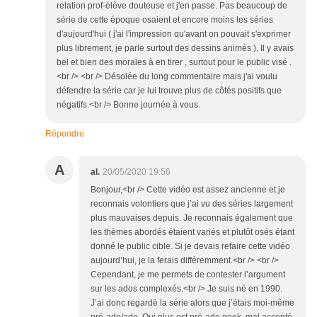
relation prof-élève douteuse et j'en passe. Pas beaucoup de
série de cette époque osaient et encore moins les séries
d'aujourd'hui ( j'ai l'impression qu'avant on pouvait s'exprimer
plus librement, je parle surtout des dessins animés ). Il y avais
bel et bien des morales à en tirer , surtout pour le public visé .
<br /> <br /> Désolée du long commentaire mais j'ai voulu
défendre la série car je lui trouve plus de côtés positifs que
négatifs.<br /> Bonne journée à vous.
Répondre
A
al.
20/05/2020 19:56
Bonjour,<br /> Cette vidéo est assez ancienne et je
reconnais volontiers que j’ai vu des séries largement
plus mauvaises depuis. Je reconnais également que
les thèmes abordés étaient variés et plutôt osés étant
donné le public cible. Si je devais refaire cette vidéo
aujourd’hui, je la ferais différemment.<br /> <br />
Cependant, je me permets de contester l’argument
sur les ados complexés.<br /> Je suis né en 1990.
J’ai donc regardé la série alors que j’étais moi-même