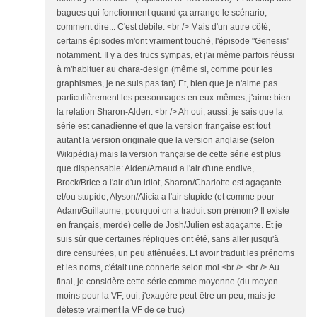
bagues qui fonctionnent quand ça arrange le scénario,
comment dire... C'est débile. <br /> Mais d'un autre côté,
certains épisodes m'ont vraiment touché, l'épisode "Genesis"
notamment. Il y a des trucs sympas, et j'ai même parfois réussi
à m'habituer au chara-design (même si, comme pour les
graphismes, je ne suis pas fan) Et, bien que je n'aime pas
particulièrement les personnages en eux-mêmes, j'aime bien
la relation Sharon-Alden. <br /> Ah oui, aussi: je sais que la
série est canadienne et que la version française est tout
autant la version originale que la version anglaise (selon
Wikipédia) mais la version française de cette série est plus
que dispensable: Alden/Arnaud a l'air d'une endive,
Brock/Brice a l'air d'un idiot, Sharon/Charlotte est agaçante
et/ou stupide, Alyson/Alicia a l'air stupide (et comme pour
Adam/Guillaume, pourquoi on a traduit son prénom? Il existe
en français, merde) celle de Josh/Julien est agaçante. Et je
suis sûr que certaines répliques ont été, sans aller jusqu'à
dire censurées, un peu atténuées. Et avoir traduit les prénoms
et les noms, c'était une connerie selon moi.<br /> <br /> Au
final, je considère cette série comme moyenne (du moyen
moins pour la VF; oui, j'exagère peut-être un peu, mais je
déteste vraiment la VF de ce truc)