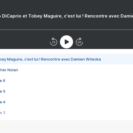
 DiCaprio et Tobey Maguire, c'est lui ! Rencontre avec Dam
bey Maguire, c'est lui ! Rencontre avec Damien Witecka
pher Nolan
e 6
e 5
e 4
e 3
s créatrices de la VF !