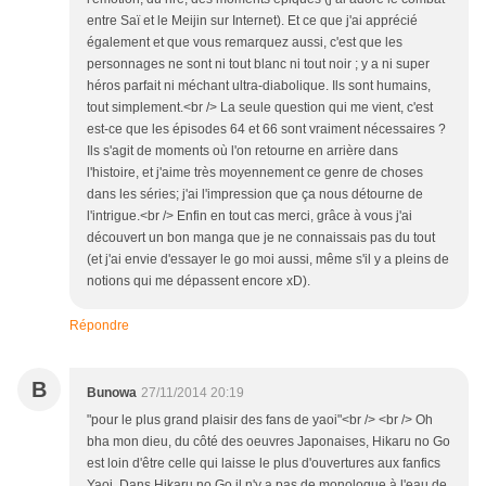
entre Saï et le Meijin sur Internet). Et ce que j'ai apprécié
également et que vous remarquez aussi, c'est que les
personnages ne sont ni tout blanc ni tout noir ; y a ni super
héros parfait ni méchant ultra-diabolique. Ils sont humains,
tout simplement.<br /> La seule question qui me vient, c'est
est-ce que les épisodes 64 et 66 sont vraiment nécessaires ?
Ils s'agit de moments où l'on retourne en arrière dans
l'histoire, et j'aime très moyennement ce genre de choses
dans les séries; j'ai l'impression que ça nous détourne de
l'intrigue.<br /> Enfin en tout cas merci, grâce à vous j'ai
découvert un bon manga que je ne connaissais pas du tout
(et j'ai envie d'essayer le go moi aussi, même s'il y a pleins de
notions qui me dépassent encore xD).
Répondre
B
Bunowa
27/11/2014 20:19
"pour le plus grand plaisir des fans de yaoi"<br /> <br /> Oh
bha mon dieu, du côté des oeuvres Japonaises, Hikaru no Go
est loin d'être celle qui laisse le plus d'ouvertures aux fanfics
Yaoi. Dans Hikaru no Go il n'y a pas de monologue à l'eau de