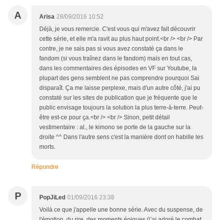
A
Arisa
28/09/2016 10:52
Déjà, je vous remercie. C'est vous qui m'avez fait découvrir
cette série, et elle m'a ravit au plus haut point.<br /> <br /> Par
contre, je ne sais pas si vous avez constaté ça dans le
fandom (si vous traînez dans le fandom) mais en tout cas,
dans les commentaires des épisodes en VF sur Youtube, la
plupart des gens semblent ne pas comprendre pourquoi Sai
disparaît. Ça me laisse perplexe, mais d'un autre côté, j'ai pu
constaté sur les sites de publication que je fréquente que le
public envisage toujours la solution la plus terre-à-terre. Peut-
être est-ce pour ça.<br /> <br /> Sinon, petit détail
vestimentaire : al., le kimono se porte de la gauche sur la
droite ^^ Dans l'autre sens c'est la manière dont on habille les
morts.
Répondre
P
PopJiLed
01/09/2016 23:38
Voilà ce que j'appelle une bonne série. Avec du suspense, de
l'émotion, du rire, des moments épiques (j’ai adoré le combat