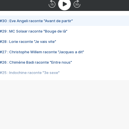
#30 : Eve Angeli raconte "Avant de partir"
#29 : MC Solaar raconte "Bouge de là"
28 : Lorie raconte "Je vais vite"
#27 : Christophe Willem raconte "Jacques a dit"
#26 : Chimène Badi raconte "Entre nous"
#25 : Indochine raconte "3e sexe"
#24 : Zaho raconte "C'est chelou"
#23 : Patrick Bruel raconte "Au café des délices"
#22 : Kyo raconte "Le chemin"
#21 : Nolwenn Leroy raconte "Cassé"
#20 : Patrick Hernandez raconte "Born to be alive"