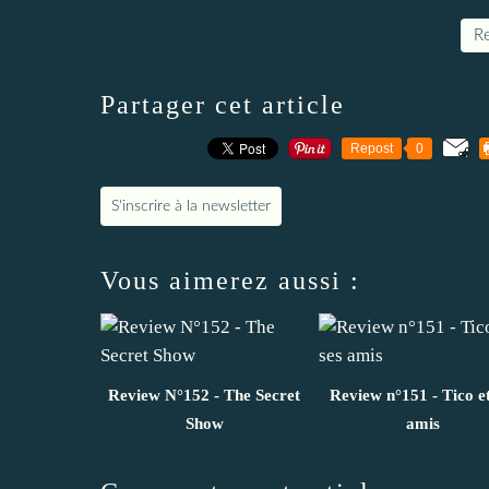
Re
Partager cet article
Repost
0
S'inscrire à la newsletter
Vous aimerez aussi :
Review N°152 - The Secret
Review n°151 - Tico et
Show
amis