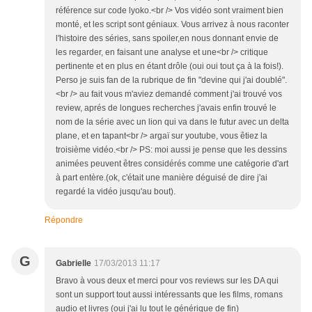
référence sur code lyoko.<br /> Vos vidéo sont vraiment bien
monté, et les script sont géniaux. Vous arrivez à nous raconter
l'histoire des séries, sans spoiler,en nous donnant envie de
les regarder, en faisant une analyse et une<br /> critique
pertinente et en plus en étant drôle (oui oui tout ça à la fois!).
Perso je suis fan de la rubrique de fin "devine qui j'ai doublé".
<br /> au fait vous m'aviez demandé comment j'ai trouvé vos
review, aprés de longues recherches j'avais enfin trouvé le
nom de la série avec un lion qui va dans le futur avec un delta
plane, et en tapant<br /> argaï sur youtube, vous êtiez la
troisième vidéo.<br /> PS: moi aussi je pense que les dessins
animées peuvent êtres considérés comme une catégorie d'art
à part entère.(ok, c'était une manière déguisé de dire j'ai
regardé la vidéo jusqu'au bout).
Répondre
G
Gabrielle
17/03/2013 11:17
Bravo à vous deux et merci pour vos reviews sur les DA qui
sont un support tout aussi intéressants que les films, romans
audio et livres (oui j'ai lu tout le générique de fin)