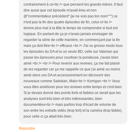
contrairement à ce<br /> que pensent les grands-mères. Il faut
dire aussi que cet épisode m'avait ému et non
@"commentateur précédent" (je ne vois pas ton nom^^') ce
n'est pas la fin des quatre épisodes de fin, celui-ci<br />
donne plus mal à la tête le temps de comprendre si tout est
logique. En parlant de ça je n'avais jamais envisager de
regarder la série de cette manière, en commençant par la fin
mais ça doit être<br /> efficace.<br /> J'ai vu grosso modo tous
les épisodes du DA et lu un seule BD, celle sur Valerian qui
passe les épreuves pour courtiser la pondeuse, j'avais bien
aimé.<br /> <br /> Pour revenir aux reviews, ça me fait plaisir
de les regarder car ça me rappelle ce que j'ai aimé ou moins
aimé dans ces DA et accessoirement en découvrir des
nouveaux comme Sadokan, Malo<br /> Korrigan.<br /> Vous
vous êtes améliorer pour les reviews entre temps et c'est bien.
Si je devais donné des points forts et faibles ce serait que les
analyses sont très bien et très intéressantes, bien
documentées<br /> mais parfois trop d'écart de volume de
son entre les extraits vidéo (trop fort) et la caméra (trop faible),
pour celle-ci ça allait très bien.
Répondre