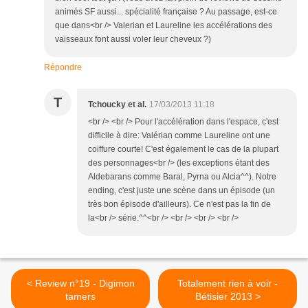
animés SF aussi... spécialité française ? Au passage, est-ce
que dans<br /> Valerian et Laureline les accélérations des
vaisseaux font aussi voler leur cheveux ?)
Répondre
T
Tchoucky et al.
17/03/2013 11:18
<br /> <br /> Pour l'accélération dans l'espace, c'est
difficile à dire: Valérian comme Laureline ont une
coiffure courte! C'est également le cas de la plupart
des personnages<br /> (les exceptions étant des
Aldebarans comme Baral, Pyrna ou Alcia^^). Notre
ending, c'est juste une scène dans un épisode (un
très bon épisode d'ailleurs). Ce n'est pas la fin de
la<br /> série.^^<br /> <br /> <br /> <br />
< Review n°19 - Digimon
Totalement rien à voir -
tamers
Bétisier 2013 >