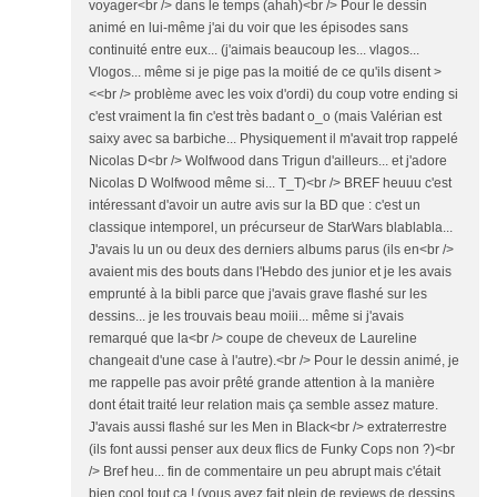
voyager<br /> dans le temps (ahah)<br /> Pour le dessin
animé en lui-même j'ai du voir que les épisodes sans
continuité entre eux... (j'aimais beaucoup les... vlagos...
Vlogos... même si je pige pas la moitié de ce qu'ils disent >
<<br /> problème avec les voix d'ordi) du coup votre ending si
c'est vraiment la fin c'est très badant o_o (mais Valérian est
saixy avec sa barbiche... Physiquement il m'avait trop rappelé
Nicolas D<br /> Wolfwood dans Trigun d'ailleurs... et j'adore
Nicolas D Wolfwood même si... T_T)<br /> BREF heuuu c'est
intéressant d'avoir un autre avis sur la BD que : c'est un
classique intemporel, un précurseur de StarWars blablabla...
J'avais lu un ou deux des derniers albums parus (ils en<br />
avaient mis des bouts dans l'Hebdo des junior et je les avais
emprunté à la bibli parce que j'avais grave flashé sur les
dessins... je les trouvais beau moiii... même si j'avais
remarqué que la<br /> coupe de cheveux de Laureline
changeait d'une case à l'autre).<br /> Pour le dessin animé, je
me rappelle pas avoir prêté grande attention à la manière
dont était traité leur relation mais ça semble assez mature.
J'avais aussi flashé sur les Men in Black<br /> extraterrestre
(ils font aussi penser aux deux flics de Funky Cops non ?)<br
/> Bref heu... fin de commentaire un peu abrupt mais c'était
bien cool tout ça ! (vous avez fait plein de reviews de dessins