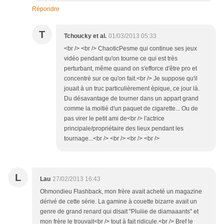
Répondre
T
Tchoucky et al.
01/03/2013 05:33
<br /> <br /> ChaoticPesme qui continue ses jeux
vidéo pendant qu'on tourne ce qui est très
perturbant, même quand on s'efforce d'être pro et
concentré sur ce qu'on fait.<br /> Je suppose qu'il
jouait à un truc particulièrement épique, ce jour là.
Du désavantage de tourner dans un appart grand
comme la moitié d'un paquet de cigarette... Ou de
pas virer le petit ami de<br /> l'actrice
principale/propriétaire des lieux pendant les
tournage...<br /> <br /> <br /> <br />
L
Lau
27/02/2013 16:43
Ohmondieu Flashback, mon frère avait acheté un magazine
dérivé de cette série. La gamine à couette bizarre avait un
genre de grand renard qui disait "Pluiiie de diamaaants" et
mon frère le trouvait<br /> tout à fait ridicule.<br /> Bref le