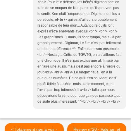
<br /> Pour leur défense, les bébés digimon sont en
train de se moquer de Ken parce qu'ils peuvent pas
le sentir: Ken était l'empereur des Digimon, qui les a
persécuté, et<br /> qui est d'ailleurs probablement
responsable de leur mort... Autant dire qu'ils font
exprès d'être énervants avec lui.<br /> <br /> <br />
Les graphismes... Ouais, ils sont sympa, mais - à part
graphiquement - Digimon, Le film n'est pas tellement
une bonne référence '^^. Enfin, dans son ensemble.
<br /> Nostalgia Critic, de TGWTG, en a d'ailleurs fait
une chronique. Il n'est pas exclus que al. finisse par
en faire une aussi, mais c'est pas encore à l'ordre du
jour.<br /> <br /> <br /> Le magazine, al. en a lu
quelques numéros. De ce qu'il s'en souvient, c'est
plutôt fidèle à la série, mais sur le moment, ça ne
l'avait pas trop intéressé; il a<br /> fallu que nous
découvrions la série pour que ça nous paraisse tout
de suite plus intéressant. ^^<br /> <br /> <br /> <br />
< Totalement rien à voir -
Review n°20 - Valérian et