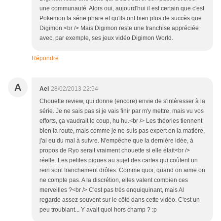
une communauté. Alors oui, aujourd'hui il est certain que c'est
Pokemon la série phare et qu'ils ont bien plus de succès que
Digimon.<br /> Mais Digimon reste une franchise appréciée
avec, par exemple, ses jeux vidéo Digimon World.
Répondre
A
Ael
28/02/2013 22:54
Chouette review, qui donne (encore) envie de s'intéresser à la
série. Je ne sais pas si je vais finir par m'y mettre, mais vu vos
efforts, ça vaudrait le coup, hu hu.<br /> Les théories tiennent
bien la route, mais comme je ne suis pas expert en la matière,
j'ai eu du mal à suivre. N'empêche que la dernière idée, à
propos de Ryo serait vraiment chouette si elle était<br />
réelle. Les petites piques au sujet des cartes qui coûtent un
rein sont franchement drôles. Comme quoi, quand on aime on
ne compte pas. A la discrétion, elles valent combien ces
merveilles ?<br /> C'est pas très enquiquinant, mais Al
regarde assez souvent sur le côté dans cette vidéo. C'est un
peu troublant... Y avait quoi hors champ ? :p