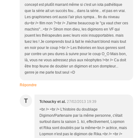
concept est plutôt marrant même si c'est un iota pathétique
que la série ait un succès fou... dans la série... et pas en vrai.
Les graphismes ont aussi l'air plus sympa... fin du niveau
du<br /> film non ?<br /> J'aime beaucoup le "ça vaut cher ces
machins"...<br /> SInon mon dieu, les digimons en VF qui
jouent les thérapeutes avec leurs voix insupportables. mais
tuez les ! Je comprends tout à fait le méchant blond mais tout
en noir pour le coup !<br /> Les théories en tous genres sont
par contre un peu dures à suivre pour le coup O_O Mais bon,
là, vous ne vous adressez plus aux néophytes !<br /> Ca doit
être trop feune de doubler un digimon et son dompteur...
genre je me parle tout seul =D
Répondre
T
Tchoucky et al.
27/02/2013 19:39
<br /> <br /> L'histoire du doublage
Digimon/Partenaire par la même personne, c'était
surtout dans la saison 1. Ici, effectivement, Lopmon
et Rika sont doublés par la même<br /> actrice, mais
Lopmon n'est pas le digimon de Rika.<br /> <br />