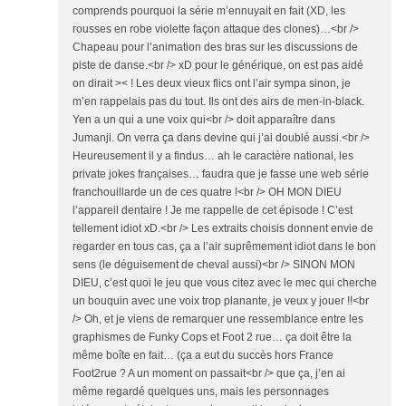
comprends pourquoi la série m’ennuyait en fait (XD, les
rousses en robe violette façon attaque des clones)…<br />
Chapeau pour l’animation des bras sur les discussions de
piste de danse.<br /> xD pour le générique, on est pas aidé
on dirait >< ! Les deux vieux flics ont l’air sympa sinon, je
m’en rappelais pas du tout. Ils ont des airs de men-in-black.
Yen a un qui a une voix qui<br /> doit apparaître dans
Jumanji. On verra ça dans devine qui j’ai doublé aussi.<br />
Heureusement il y a findus… ah le caractère national, les
private jokes françaises… faudra que je fasse une web série
franchouillarde un de ces quatre !<br /> OH MON DIEU
l’appareil dentaire ! Je me rappelle de cet épisode ! C’est
tellement idiot xD.<br /> Les extraits choisis donnent envie de
regarder en tous cas, ça a l’air suprêmement idiot dans le bon
sens (le déguisement de cheval aussi)<br /> SINON MON
DIEU, c’est quoi le jeu que vous citez avec le mec qui cherche
un bouquin avec une voix trop planante, je veux y jouer !!<br
/> Oh, et je viens de remarquer une ressemblance entre les
graphismes de Funky Cops et Foot 2 rue… ça doit être la
même boîte en fait… (ça a eut du succès hors France
Foot2rue ? A un moment on passait<br /> que ça, j’en ai
même regardé quelques uns, mais les personnages