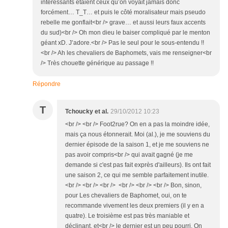
intéressants étaient ceux qu’on voyait jamais donc
forcément… T_T… et puis le côté moralisateur mais pseudo
rebelle me gonflait<br /> grave… et aussi leurs faux accents
du sud)<br /> Oh mon dieu le baiser compliqué par le menton
géant xD. J’adore.<br /> Pas le seul pour le sous-entendu !!
<br /> Ah les chevaliers de Baphomets, vais me renseigner<br
/> Très chouette générique au passage !!
Répondre
T
Tchoucky et al.
29/10/2012 10:23
<br /> <br /> Foot2rue? On en a pas la moindre idée,
mais ça nous étonnerait. Moi (al.), je me souviens du
dernier épisode de la saison 1, et je me souviens ne
pas avoir compris<br /> qui avait gagné (je me
demande si c'est pas fait exprès d'ailleurs). Ils ont fait
une saison 2, ce qui me semble parfaitement inutile.
<br /> <br /> <br /> <br /> <br /> <br /> Bon, sinon,
pour Les chevaliers de Baphomet, oui, on te
recommande vivement les deux premiers (il y en a
quatre). Le troisième est pas très maniable et
déclinant, et<br /> le dernier est un peu pourri. On