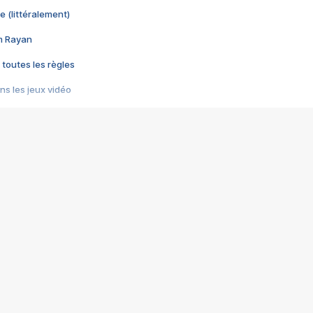
e (littéralement)
im Rayan
 toutes les règles
s les jeux vidéo
us choquant de Rockstar ? - Le scandale BULLY
e plus moche de Steam
du RÊVE tourne au CAUCHEMAR
pendant 8 heures
it… à tort
umiliés par un jeu vidéo
ire - Final Fantasy 8
ti un empire - Age of Empires