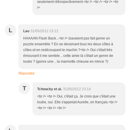
seulement rétrospectivement.<br /> <br /> <br /> <br
/>
L
Lau
31/05/2012 23:12
HAAAAN Flash Back...<br /> Izavaient pas fait genre un
puzzle ensemble ? En se dessinant tous les deux côtes à
côtes et en redécoupant le machin ?<br /> Oui c'était très
émouvant il me semble... cette amie là c'était un genre de
loutre ? (genre une... la marmotte chieuse en mince ?)
Répondre
T
Tchoucky et al.
31/05/2012 23:14
<br /> <br /> Oui, c'était ça. Je crois que c'était une
loutre, oui. Elle s'appelait Aurelle, en français.<br />
<br /> <br /> <br />