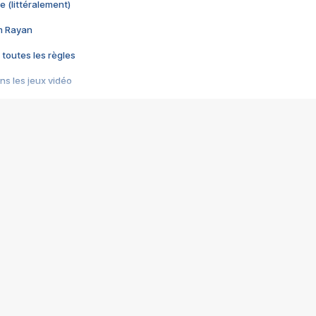
e (littéralement)
im Rayan
 toutes les règles
s les jeux vidéo
us choquant de Rockstar ? - Le scandale BULLY
e plus moche de Steam
du RÊVE tourne au CAUCHEMAR
pendant 8 heures
it… à tort
umiliés par un jeu vidéo
ire - Final Fantasy 8
ti un empire - Age of Empires
story DOFUS