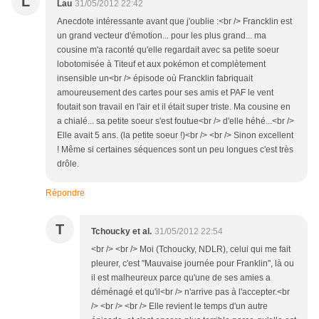
L
Lau
31/05/2012 22:42
Anecdote intéressante avant que j'oublie :<br /> Francklin est
un grand vecteur d'émotion... pour les plus grand... ma
cousine m'a raconté qu'elle regardait avec sa petite soeur
lobotomisée à Titeuf et aux pokémon et complètement
insensible un<br /> épisode où Francklin fabriquait
amoureusement des cartes pour ses amis et PAF le vent
foutait son travail en l'air et il était super triste. Ma cousine en
a chialé... sa petite soeur s'est foutue<br /> d'elle héhé...<br />
Elle avait 5 ans. (la petite soeur !)<br /> <br /> Sinon excellent
! Même si certaines séquences sont un peu longues c'est très
drôle.
Répondre
T
Tchoucky et al.
31/05/2012 22:54
<br /> <br /> Moi (Tchoucky, NDLR), celui qui me fait
pleurer, c'est "Mauvaise journée pour Franklin", là ou
il est malheureux parce qu'une de ses amies a
déménagé et qu'il<br /> n'arrive pas à l'accepter.<br
/> <br /> <br /> Elle revient le temps d'un autre