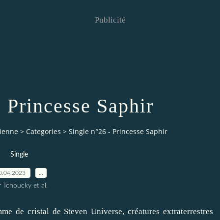
Publicité
- Princesse Saphir
vienne
>
Categories
>
Single n°26 - Princesse Saphir
Single
0.04.2023
…
 Tchoucky et al.
me de cristal de Steven Universe, créatures extraterrestres