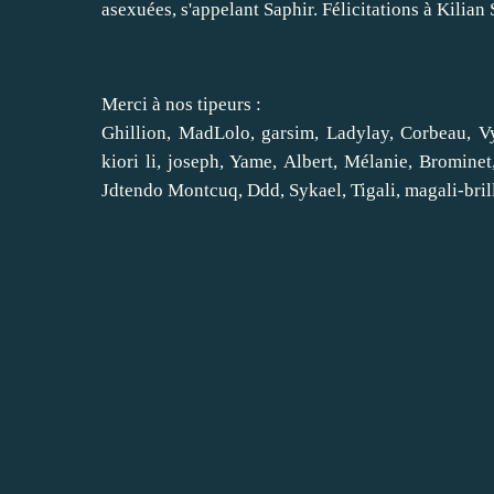
asexuées, s'appelant Saphir. Félicitations à Kilian 
Merci à nos tipeurs :
Ghillion, MadLolo, garsim, Ladylay, Corbeau, Vyl
kiori li, joseph, Yame, Albert, Mélanie, Bromin
Jdtendo Montcuq, Ddd, Sykael, Tigali, magali-br