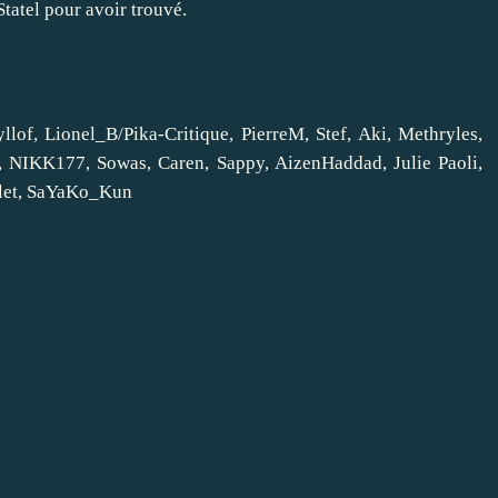
Statel pour avoir trouvé.
lof, Lionel_B/Pika-Critique, PierreM, Stef, Aki, Methryles,
et, NIKK177, Sowas, Caren, Sappy, AizenHaddad, Julie Paoli,
illet, SaYaKo_Kun