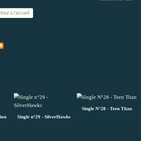
tour à l'accueil
Single N°28 - Teen Titan
sion
Single n°29 - SilverHawks