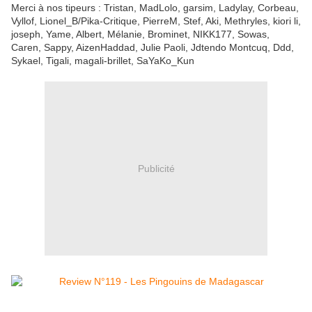
Merci à nos tipeurs : Tristan, MadLolo, garsim, Ladylay, Corbeau,
Vyllof, Lionel_B/Pika-Critique, PierreM, Stef, Aki, Methryles, kiori li,
joseph, Yame, Albert, Mélanie, Brominet, NIKK177, Sowas,
Caren, Sappy, AizenHaddad, Julie Paoli, Jdtendo Montcuq, Ddd,
Sykael, Tigali, magali-brillet, SaYaKo_Kun
Publicité