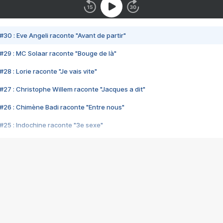
#30 : Eve Angeli raconte "Avant de partir"
#29 : MC Solaar raconte "Bouge de là"
28 : Lorie raconte "Je vais vite"
#27 : Christophe Willem raconte "Jacques a dit"
#26 : Chimène Badi raconte "Entre nous"
#25 : Indochine raconte "3e sexe"
#24 : Zaho raconte "C'est chelou"
#23 : Patrick Bruel raconte "Au café des délices"
#22 : Kyo raconte "Le chemin"
#21 : Nolwenn Leroy raconte "Cassé"
#20 : Patrick Hernandez raconte "Born to be alive"