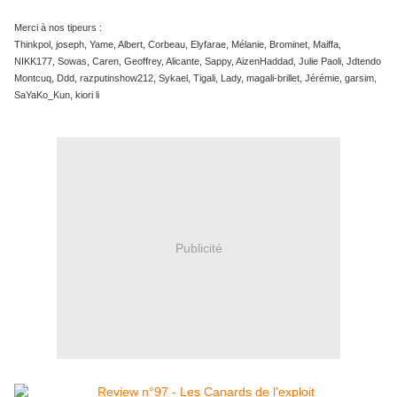
Merci à nos tipeurs :
Thinkpol, joseph, Yame, Albert, Corbeau, Elyfarae, Mélanie, Brominet, Maiffa,
NIKK177, Sowas, Caren, Geoffrey, Alicante, Sappy, AizenHaddad, Julie Paoli, Jdtendo
Montcuq, Ddd, razputinshow212, Sykael, Tigali, Lady, magali-brillet, Jérémie, garsim,
SaYaKo_Kun, kiori li
Publicité