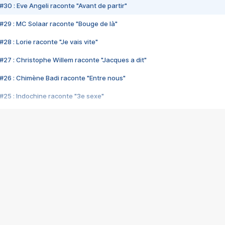
#30 : Eve Angeli raconte "Avant de partir"
#29 : MC Solaar raconte "Bouge de là"
28 : Lorie raconte "Je vais vite"
#27 : Christophe Willem raconte "Jacques a dit"
#26 : Chimène Badi raconte "Entre nous"
#25 : Indochine raconte "3e sexe"
#24 : Zaho raconte "C'est chelou"
#23 : Patrick Bruel raconte "Au café des délices"
#22 : Kyo raconte "Le chemin"
#21 : Nolwenn Leroy raconte "Cassé"
#20 : Patrick Hernandez raconte "Born to be alive"
#19 : Lorie raconte "Près de moi"
#18 : Michael Jones raconte "A nos actes manqués" (avec Jean-Jacque