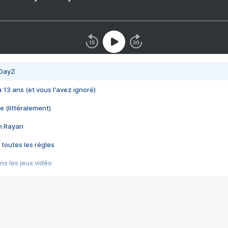
 DayZ
 a 13 ans (et vous l'avez ignoré)
e (littéralement)
im Rayan
 toutes les règles
s les jeux vidéo
us choquant de Rockstar ? - Le scandale BULLY
e plus moche de Steam
du RÊVE tourne au CAUCHEMAR