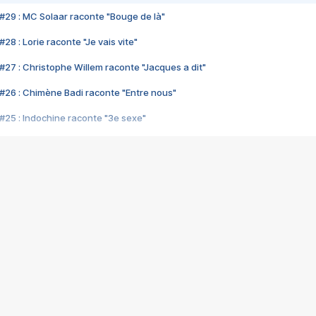
#29 : MC Solaar raconte "Bouge de là"
28 : Lorie raconte "Je vais vite"
#27 : Christophe Willem raconte "Jacques a dit"
#26 : Chimène Badi raconte "Entre nous"
#25 : Indochine raconte "3e sexe"
#24 : Zaho raconte "C'est chelou"
#23 : Patrick Bruel raconte "Au café des délices"
#22 : Kyo raconte "Le chemin"
#21 : Nolwenn Leroy raconte "Cassé"
#20 : Patrick Hernandez raconte "Born to be alive"
#19 : Lorie raconte "Près de moi"
#18 : Michael Jones raconte "A nos actes manqués" (avec Jean-Jacque