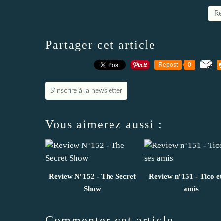
Re
Partager cet article
Repost
0
S'inscrire à la newsletter
Vous aimerez aussi :
Review N°152 - The Secret
Review n°151 - Tico et
Show
amis
Commenter cet article