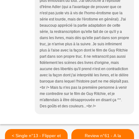
plus émouvant du tout. J'ai décroché à l'épisode
d'Irène Adler (qui a l'avantage de prouver que ce
n'est pas juste vis à vis de l'homo-érotisme que la
série est lourde, mais de l'érotisme en général). J'ai
beaucoup apprécié la partie adaptation de cette
série, la restranscription qu'elle fait de ce qu'il y a
dans les livres, mais dès qu'elle part dans son propre
truc, je n'arrive plus à la suivre. Je suis infiniment
plus à l'aise avec la façon dont le film de Guy Ritchie
part dans son propre truc. Il ne retranscrit pas aussi
fidèlement les scènes des livres d'origine, mais
aucune des libertés qu'il prend n'est en contradiction
avec la façon dont j'ai interprété les livres, et le délire
baroque dans lequel l'histoire part ne me déplaît pas.
<br /> Mais tu n'es pas la première personne à venir
me contredire sur le film de Guy Ritchie, et je
m'attendais à être désapprouvée en disant ça ^^.
Des goûts et des couleurs...<br />
< Single n°13 - Flipper et
Review n°61 - A la