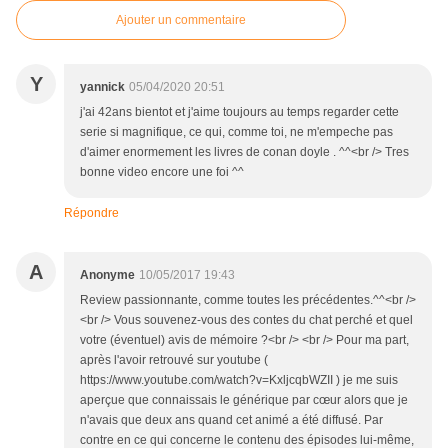
Ajouter un commentaire
Y
yannick
05/04/2020 20:51
j'ai 42ans bientot et j'aime toujours au temps regarder cette
serie si magnifique, ce qui, comme toi, ne m'empeche pas
d'aimer enormement les livres de conan doyle . ^^<br /> Tres
bonne video encore une foi ^^
Répondre
A
Anonyme
10/05/2017 19:43
Review passionnante, comme toutes les précédentes.^^<br />
<br /> Vous souvenez-vous des contes du chat perché et quel
votre (éventuel) avis de mémoire ?<br /> <br /> Pour ma part,
après l'avoir retrouvé sur youtube (
https://www.youtube.com/watch?v=KxljcqbWZII ) je me suis
aperçue que connaissais le générique par cœur alors que je
n'avais que deux ans quand cet animé a été diffusé. Par
contre en ce qui concerne le contenu des épisodes lui-même,