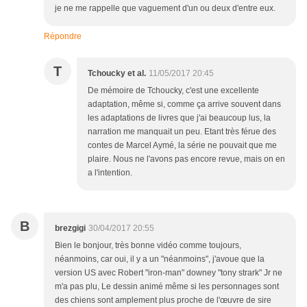
je ne me rappelle que vaguement d'un ou deux d'entre eux.
Répondre
T
Tchoucky et al.
11/05/2017 20:45
De mémoire de Tchoucky, c'est une excellente
adaptation, même si, comme ça arrive souvent dans
les adaptations de livres que j'ai beaucoup lus, la
narration me manquait un peu. Etant très férue des
contes de Marcel Aymé, la série ne pouvait que me
plaire. Nous ne l'avons pas encore revue, mais on en
a l'intention.
B
brezgigi
30/04/2017 20:55
Bien le bonjour, très bonne vidéo comme toujours,
néanmoins, car oui, il y a un "néanmoins", j'avoue que la
version US avec Robert "iron-man" downey "tony strark" Jr ne
m'a pas plu, Le dessin animé même si les personnages sont
des chiens sont amplement plus proche de l'œuvre de sire