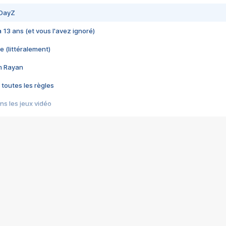
 DayZ
 a 13 ans (et vous l'avez ignoré)
e (littéralement)
im Rayan
 toutes les règles
s les jeux vidéo
us choquant de Rockstar ? - Le scandale BULLY
e plus moche de Steam
du RÊVE tourne au CAUCHEMAR
pendant 8 heures
it… à tort
umiliés par un jeu vidéo