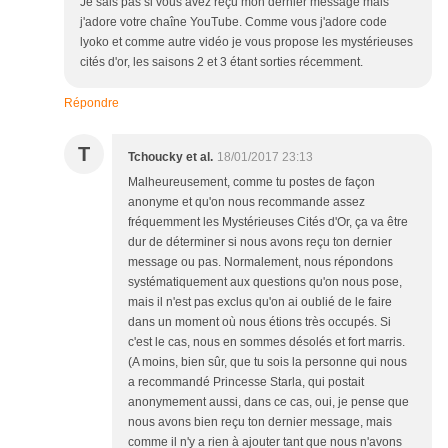
Je sais pas si vous avez reçu mon dernier message mais
j'adore votre chaîne YouTube. Comme vous j'adore code
lyoko et comme autre vidéo je vous propose les mystérieuses
cités d'or, les saisons 2 et 3 étant sorties récemment.
Répondre
T
Tchoucky et al.
18/01/2017 23:13
Malheureusement, comme tu postes de façon
anonyme et qu'on nous recommande assez
fréquemment les Mystérieuses Cités d'Or, ça va être
dur de déterminer si nous avons reçu ton dernier
message ou pas. Normalement, nous répondons
systématiquement aux questions qu'on nous pose,
mais il n'est pas exclus qu'on ai oublié de le faire
dans un moment où nous étions très occupés. Si
c'est le cas, nous en sommes désolés et fort marris.
(A moins, bien sûr, que tu sois la personne qui nous
a recommandé Princesse Starla, qui postait
anonymement aussi, dans ce cas, oui, je pense que
nous avons bien reçu ton dernier message, mais
comme il n'y a rien à ajouter tant que nous n'avons