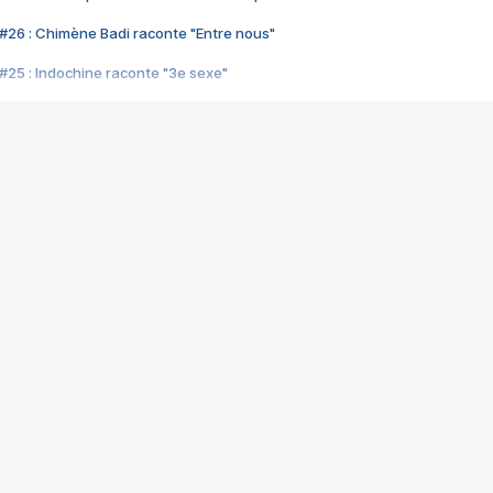
#26 : Chimène Badi raconte "Entre nous"
#25 : Indochine raconte "3e sexe"
#24 : Zaho raconte "C'est chelou"
#23 : Patrick Bruel raconte "Au café des délices"
#22 : Kyo raconte "Le chemin"
#21 : Nolwenn Leroy raconte "Cassé"
#20 : Patrick Hernandez raconte "Born to be alive"
#19 : Lorie raconte "Près de moi"
#18 : Michael Jones raconte "A nos actes manqués" (avec Jean-Jacque
#17 : Khaled raconte "Aïcha"
#16 : Corneille raconte "Parce qu'on vient de loin"
#15 : Indochine raconte "L'aventurier"