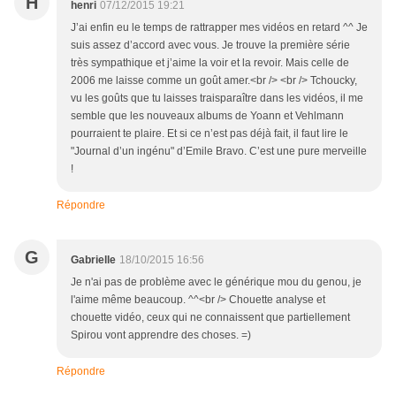
H
henri
07/12/2015 19:21
J’ai enfin eu le temps de rattrapper mes vidéos en retard ^^ Je
suis assez d’accord avec vous. Je trouve la première série
très sympathique et j’aime la voir et la revoir. Mais celle de
2006 me laisse comme un goût amer.<br /> <br /> Tchoucky,
vu les goûts que tu laisses traisparaître dans les vidéos, il me
semble que les nouveaux albums de Yoann et Vehlmann
pourraient te plaire. Et si ce n’est pas déjà fait, il faut lire le
"Journal d’un ingénu" d’Emile Bravo. C’est une pure merveille
!
Répondre
G
Gabrielle
18/10/2015 16:56
Je n'ai pas de problème avec le générique mou du genou, je
l'aime même beaucoup. ^^<br /> Chouette analyse et
chouette vidéo, ceux qui ne connaissent que partiellement
Spirou vont apprendre des choses. =)
Répondre