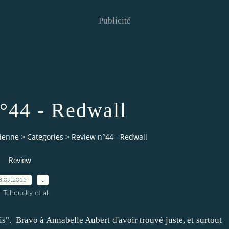
Publicité
°44 - Redwall
vienne
>
Categories
>
Review n°44 - Redwall
Review
8.09.2015
…
 Tchoucky et al.
ris". Bravo à Annabelle Aubert d'avoir trouvé juste, et surtout